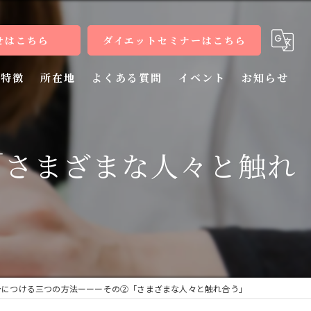
せはこちら
ダイエットセミナーはこちら
特徴
所在地
よくある質問
イベント
お知らせ
健康
「さまざまな人々と触れ
病気
教室
整体
施術
身につける三つの方法ーーーその②「さまざまな人々と触れ合う」