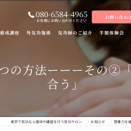
080-6584-4965
お問い合わ
お気軽にお問い合わせください
養成講座
外気功施術
気功師のご紹介
半額体験会
座
つの方法ーーーその②
座
合う」
座
座（前編）
座（後編）
東京で気功なら施術や講座を行う気功サロン
お知らせ
想像力を
ーコース