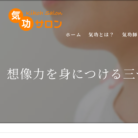
ホーム
気功とは？
気功師
入門講
想像力を身につける三
基礎講
応用講
特別講
特別講
マスタ