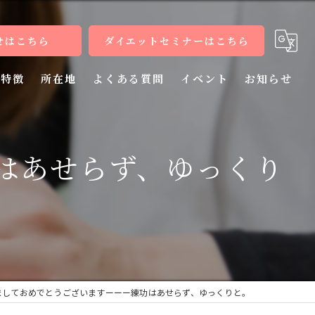
せはこちら
ダイエットセミナーはこちら
特徴
所在地
よくある質問
イベント
お知らせ
健康
はあせらず、ゆっくり
病気
教室
整体
施術
ましておめでとうございますーーー練功はあせらず、ゆっくりと。