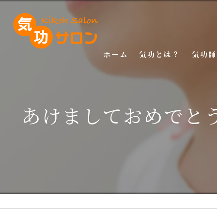
ホーム
気功とは？
気功師
入門講
あけましておめでと
基礎講
応用講
特別講
特別講
マスタ