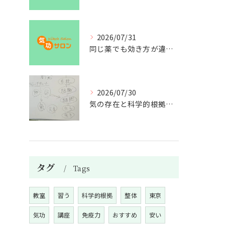
2026/07/31
同じ薬でも効き方が違う？
2026/07/30
気の存在と科学的根拠の授業
タグ
Tags
教室
習う
科学的根拠
整体
東京
気功
講座
免疫力
おすすめ
安い