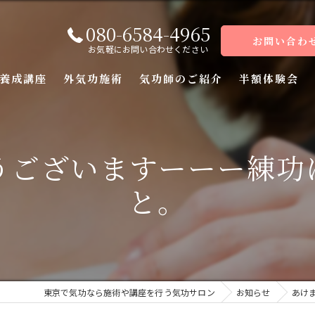
080-6584-4965
お問い合わ
お気軽にお問い合わせください
養成講座
外気功施術
気功師のご紹介
半額体験会
座
うございますーーー練功
座
と。
座
座（前編）
座（後編）
東京で気功なら施術や講座を行う気功サロン
お知らせ
あけ
ーコース