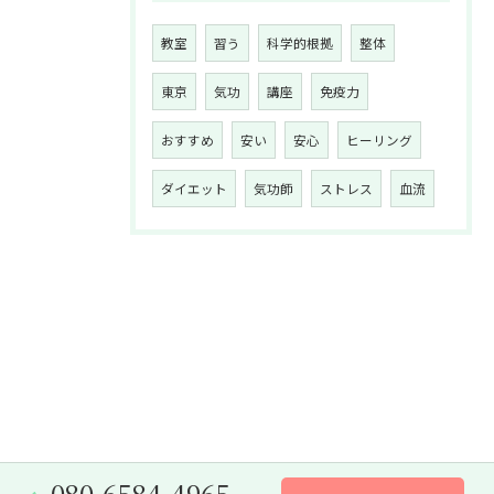
教室
習う
科学的根拠
整体
東京
気功
講座
免疫力
おすすめ
安い
安心
ヒーリング
ダイエット
気功師
ストレス
血流
080-6584-4965