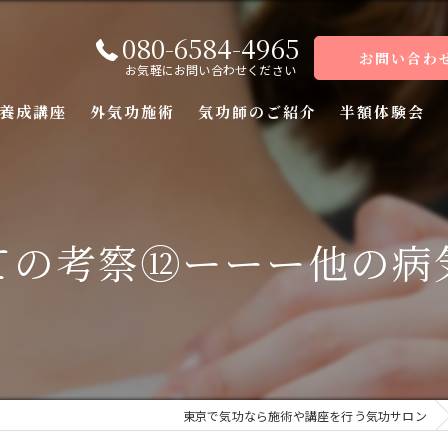
080-6584-4965
お問い合わ
お気軽にお問い合わせください
養成講座
外気功施術
気功師のご紹介
半額体験会
座
座
ての考察⑫ーーー他の病
座
座（前編）
座（後編）
東京で気功なら施術や講座を行う気功サロン
ーコース