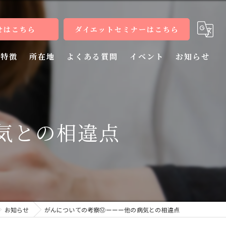
せはこちら
ダイエットセミナーはこちら
特徴
所在地
よくある質問
イベント
お知らせ
健康
病気
気との相違点
教室
整体
施術
お知らせ
がんについての考察⑫ーーー他の病気との相違点