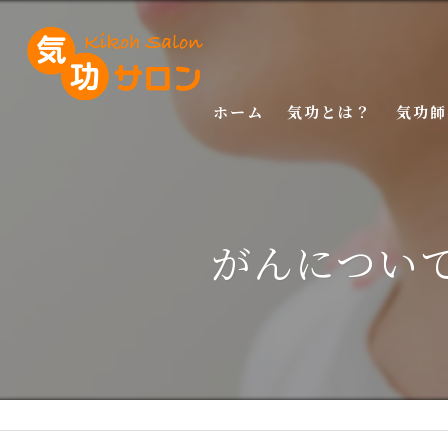
ホーム
気功とは？
気功師
入門講
基礎講
がんについ
応用講
特別講
特別講
マスタ