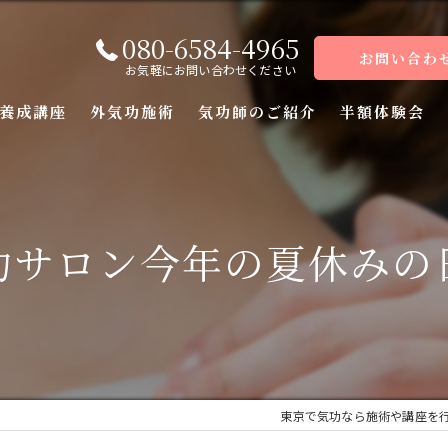
080-6584-4965
お問い合わ
お気軽にお問い合わせください
養成講座
外気功施術
気功師のご紹介
半額体験会
座
座
功サロン今年の夏休みの
座
座（前編）
座（後編）
東京で気功なら施術や講座を
ーコース