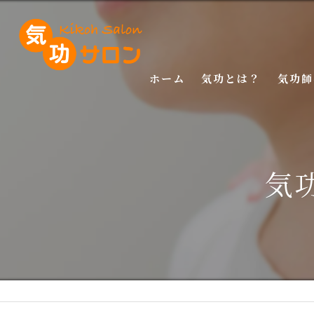
ホーム
気功とは？
気功師
入門講
基礎講
気
応用講
特別講
特別講
マスタ