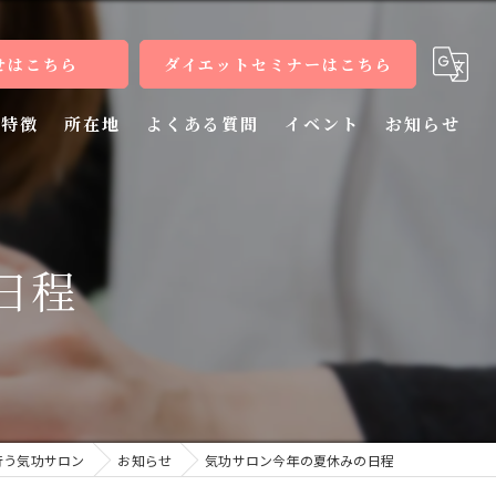
せはこちら
ダイエットセミナーはこちら
特徴
所在地
よくある質問
イベント
お知らせ
健康
病気
日程
教室
整体
施術
行う気功サロン
お知らせ
気功サロン今年の夏休みの日程