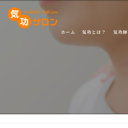
ホーム
気功とは？
気功師
入門講
基礎講
応用講
特別講
特別講
マスタ