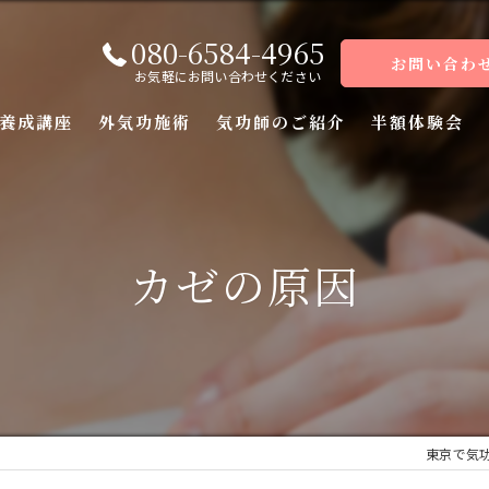
080-6584-4965
お問い合わ
お気軽にお問い合わせください
養成講座
外気功施術
気功師のご紹介
半額体験会
座
座
カゼの原因
座
座（前編）
座（後編）
東京で気
ーコース