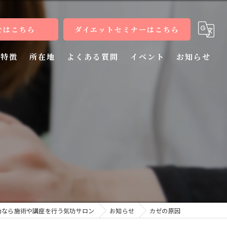
せはこちら
ダイエットセミナーはこちら
特徴
所在地
よくある質問
イベント
お知らせ
健康
病気
教室
整体
施術
功なら施術や講座を行う気功サロン
お知らせ
カゼの原因