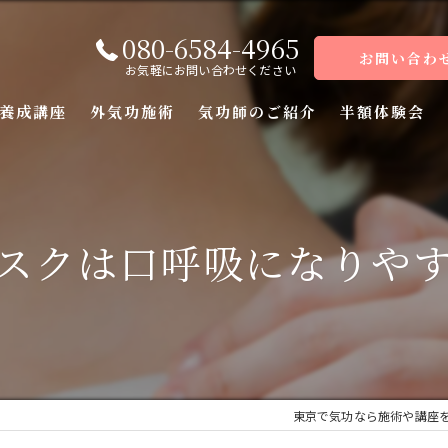
080-6584-4965
お問い合わ
お気軽にお問い合わせください
養成講座
外気功施術
気功師のご紹介
半額体験会
座
座
スクは口呼吸になりや
座
座（前編）
座（後編）
東京で気功なら施術や講座
ーコース