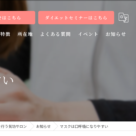
せはこちら
ダイエットセミナーはこちら
特徴
所在地
よくある質問
イベント
お知らせ
健康
病気
すい
教室
整体
施術
を行う気功サロン
お知らせ
マスクは口呼吸になりやすい