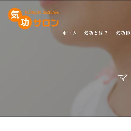
ホーム
気功とは？
気功師
入門講
基礎講
マ
応用講
特別講
特別講
マスタ