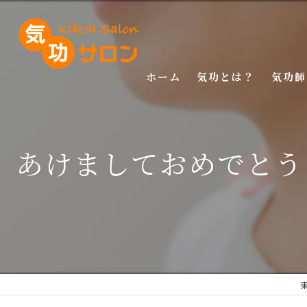
ホーム
気功とは？
気功師
入門講
あけましておめでとう
基礎講
応用講
特別講
特別講
マスタ