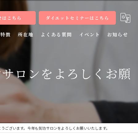
せはこちら
ダイエットセミナーはこちら
特徴
所在地
よくある質問
イベント
お知らせ
健康
功サロンをよろしくお願
病気
教室
整体
施術
とうございます。今年も気功サロンをよろしくお願いいたします。