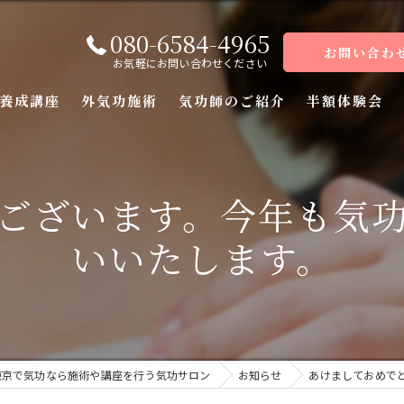
080-6584-4965
お問い合わ
お気軽にお問い合わせください
養成講座
外気功施術
気功師のご紹介
半額体験会
座
ございます。今年も気
座
いいたします。
座
座（前編）
座（後編）
東京で気功なら施術や講座を行う気功サロン
お知らせ
あけましておめで
ーコース