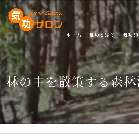
ホーム
気功とは？
気功師
入門講
基礎講
林の中を散策する森林
応用講
特別講
特別講
マスタ