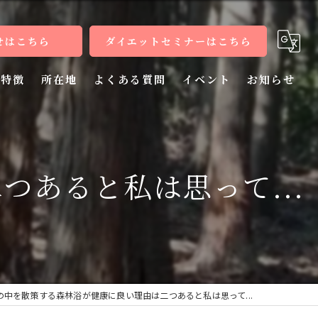
せはこちら
ダイエットセミナーはこちら
特徴
所在地
よくある質問
イベント
お知らせ
健康
病気
あると私は思って...
教室
整体
施術
の中を散策する森林浴が健康に良い理由は二つあると私は思って...