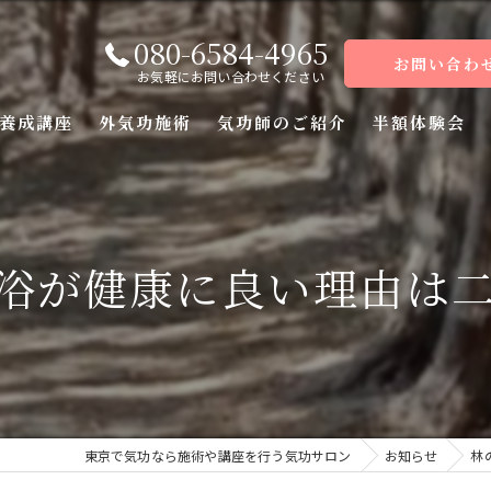
080-6584-4965
お問い合わ
お気軽にお問い合わせください
養成講座
外気功施術
気功師のご紹介
半額体験会
座
座
浴が健康に良い理由は二つ
座
座（前編）
座（後編）
東京で気功なら施術や講座を行う気功サロン
お知らせ
林
ーコース