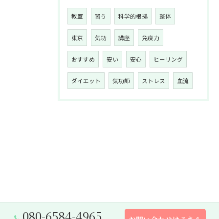
教室
習う
科学的根拠
整体
東京
気功
講座
免疫力
おすすめ
安い
安心
ヒーリング
ダイエット
気功師
ストレス
血流
080-6584-4965