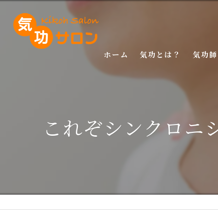
ホーム
気功とは？
気功師
入門講
基礎講
これぞシンクロニ
応用講
特別講
特別講
マスタ