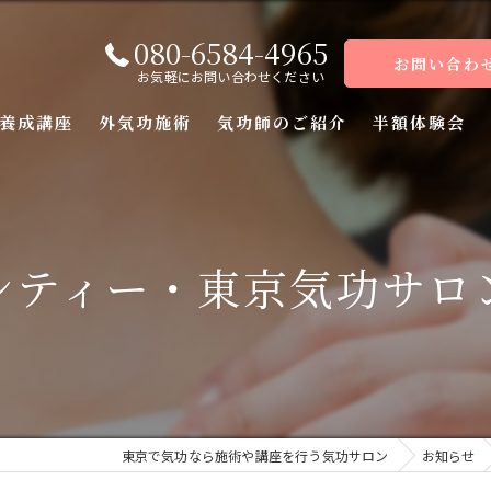
080-6584-4965
お問い合わ
お気軽にお問い合わせください
養成講座
外気功施術
気功師のご紹介
半額体験会
座
座
シティー・東京気功サロ
座
座（前編）
座（後編）
東京で気功なら施術や講座を行う気功サロン
お知らせ
ーコース