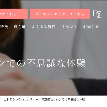
せはこちら
ダイエットセミナーはこちら
特徴
所在地
よくある質問
イベント
お知らせ
健康
病気
ンでの不思議な体験
教室
整体
施術
これぞシンクロニシティー・東京気功サロンでの不思議な体験