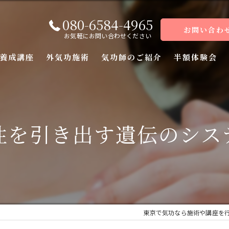
080-6584-4965
お問い合わ
お気軽にお問い合わせください
養成講座
外気功施術
気功師のご紹介
半額体験会
座
座
性を引き出す遺伝のシス
座
座（前編）
座（後編）
東京で気功なら施術や講座を
ーコース