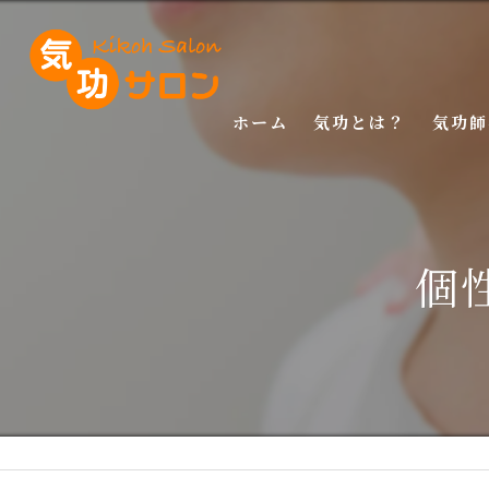
ホーム
気功とは？
気功師
入門講
基礎講
個
応用講
特別講
特別講
マスタ