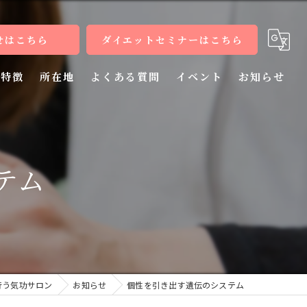
せはこちら
ダイエットセミナーはこちら
特徴
所在地
よくある質問
イベント
お知らせ
健康
病気
テム
教室
整体
施術
行う気功サロン
お知らせ
個性を引き出す遺伝のシステム