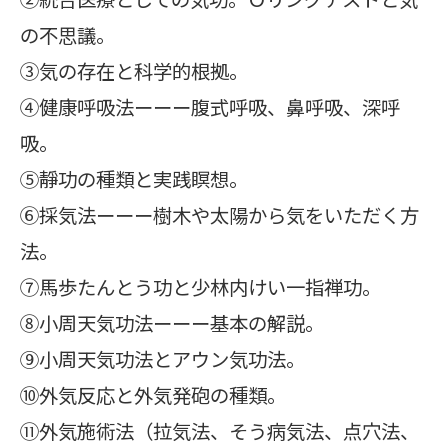
の不思議。
③気の存在と科学的根拠。
④健康呼吸法ーーー腹式呼吸、鼻呼吸、深呼
吸。
⑤靜功の種類と実践瞑想。
⑥採気法ーーー樹木や太陽から気をいただく方
法。
⑦馬歩たんとう功と少林内けい一指禅功。
⑧小周天気功法ーーー基本の解説。
⑨小周天気功法とアウン気功法。
⑩外気反応と外気発砲の種類。
⑪外気施術法（拉気法、そう病気法、点穴法、