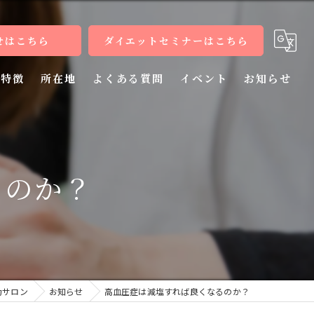
せはこちら
ダイエットセミナーはこちら
特徴
所在地
よくある質問
イベント
お知らせ
健康
病気
るのか？
教室
整体
施術
功サロン
お知らせ
高血圧症は減塩すれば良くなるのか？