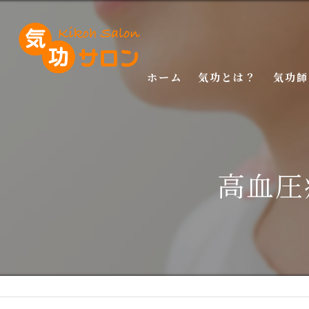
ホーム
気功とは？
気功師
入門講
基礎講
高血圧
応用講
特別講
特別講
マスタ