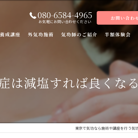
080-6584-4965
お問い合わ
お気軽にお問い合わせください
養成講座
外気功施術
気功師のご紹介
半額体験会
座
座
症は減塩すれば良くな
座
座（前編）
座（後編）
東京で気功なら施術や講座を行う気
ーコース