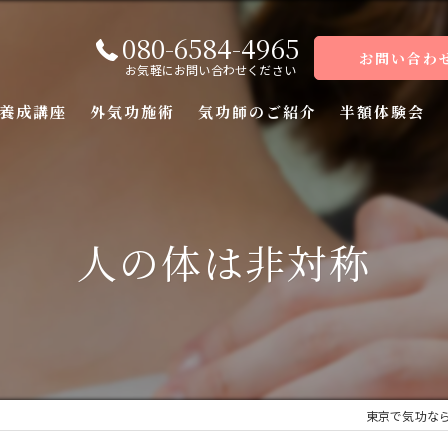
080-6584-4965
お問い合わ
お気軽にお問い合わせください
養成講座
外気功施術
気功師のご紹介
半額体験会
座
座
人の体は非対称
座
座（前編）
座（後編）
東京で気功な
ーコース