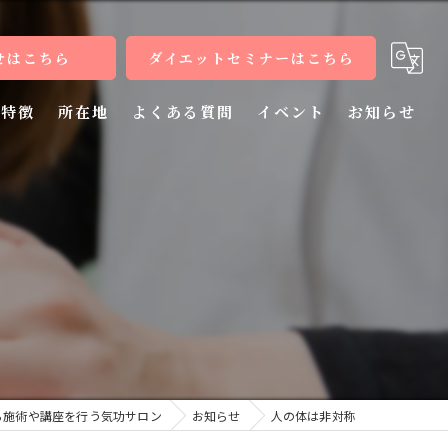
せはこちら
ダイエットセミナーはこちら
特徴
所在地
よくある質問
イベント
お知らせ
健康
病気
教室
整体
施術
ら施術や講座を行う気功サロン
お知らせ
人の体は非対称