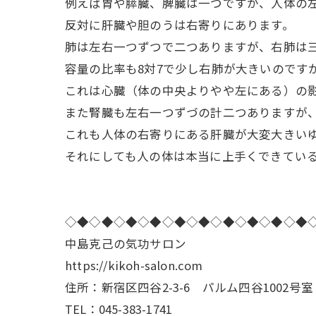
例えば胃や膵臓、脾臓は一つですが、人体の
反対に肝臓や胆のうは右寄りにあります。
肺は左右一つずつで二つありますが、右肺は
容量の比率も8対7で少し右肺が大きいのです
これは心臓（体の中央よりやや左にある）の
また腎臓も左右一つずづの計二つありますが
これも人体の右寄りにある肝臓が大変大きい
それにしても人の体は本当に上手くできてい
◇◆◇◆◇◆◇◆◇◆◇◆◇◆◇◆◇◆◇◆
中島克己の気功サロン
https://kikoh-salon.com
住所：新宿区四谷2-3-6 パルム四谷1002号室
TEL：045-383-1741