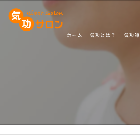
ホーム
気功とは？
気功師
入門講
基礎講
応用講
特別講
特別講
マスタ