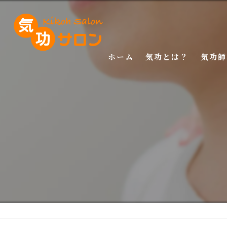
ホーム
気功とは？
気功師
入門講
基礎講
応用講
特別講
特別講
マスタ