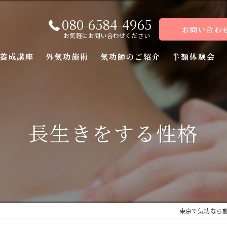
080-6584-4965
お問い合わ
お気軽にお問い合わせください
養成講座
外気功施術
気功師のご紹介
半額体験会
座
座
長生きをする性格
座
座（前編）
座（後編）
東京で気功なら
ーコース