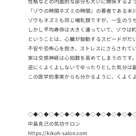
性格などの内面的な部分も大いに関係するよ
「ゾウの時間ネズミの時間」の著者である本
ゾウもネズミも同じ哺乳類ですが、一生のうち
しかし平均寿命は大きく違っていて、ゾウは約
ということは、心臓が鼓動するスピードがだ
不安や恐怖心を抱き、ストレスにさらされて
実は交感神経は心拍数を高めてしまうのです
逆にくよくよしないでゆったりとした気分は
この医学的事実からも分かるように、くよく
◇◆◇◆◇◆◇◆◇◆◇◆◇◆◇◆◇◆◇◆
中島克己の気功サロン
https://kikoh-salon.com