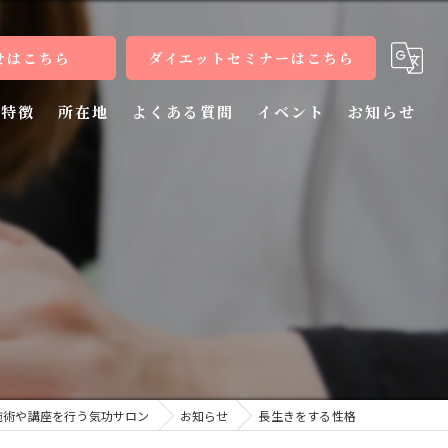
せはこちら
ダイエットセミナーはこちら
特徴
所在地
よくある質問
イベント
お知らせ
健康
病気
教室
整体
施術
施術や講座を行う気功サロン
お知らせ
長生きをする性格