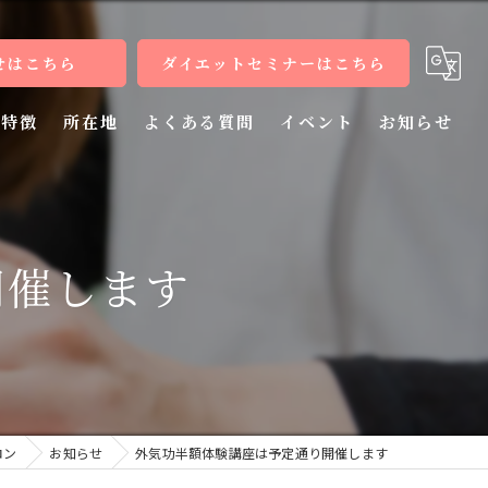
せはこちら
ダイエットセミナーはこちら
特徴
所在地
よくある質問
イベント
お知らせ
健康
病気
開催します
教室
整体
施術
ロン
お知らせ
外気功半額体験講座は予定通り開催します