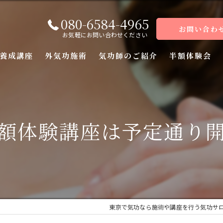
080-6584-4965
お問い合わ
お気軽にお問い合わせください
養成講座
外気功施術
気功師のご紹介
半額体験会
座
座
額体験講座は予定通り
座
座（前編）
座（後編）
東京で気功なら施術や講座を行う気功サ
ーコース