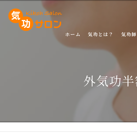
ホーム
気功とは？
気功師
入門講
基礎講
外気功半
応用講
特別講
特別講
マスタ