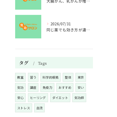
大腸がん、乳がんが増えた理由
2026/07/31
同じ薬でも効き方が違う？
タグ
Tags
教室
習う
科学的根拠
整体
東京
気功
講座
免疫力
おすすめ
安い
安心
ヒーリング
ダイエット
気功師
ストレス
血流