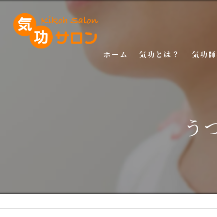
ホーム
気功とは？
気功師
入門講
基礎講
う
応用講
特別講
特別講
マスタ