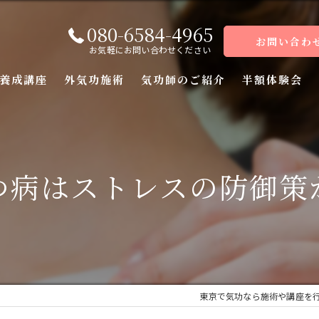
080-6584-4965
お問い合わ
お気軽にお問い合わせください
養成講座
外気功施術
気功師のご紹介
半額体験会
座
座
つ病はストレスの防御策
座
座（前編）
座（後編）
東京で気功なら施術や講座を
ーコース