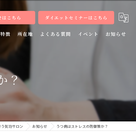
せはこちら
ダイエットセミナーはこちら
特徴
所在地
よくある質問
イベント
お知らせ
健康
病気
か？
教室
整体
施術
行う気功サロン
お知らせ
うつ病はストレスの防御策か？