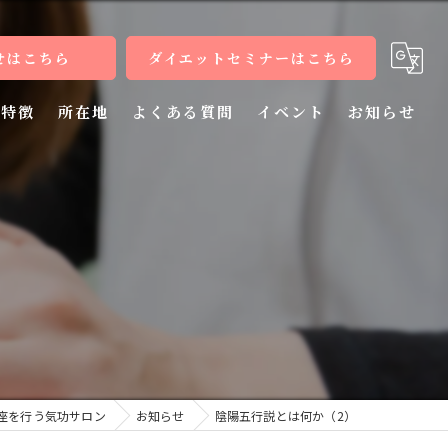
せはこちら
ダイエットセミナーはこちら
特徴
所在地
よくある質問
イベント
お知らせ
健康
病気
）
教室
整体
施術
座を行う気功サロン
お知らせ
陰陽五行説とは何か（2）