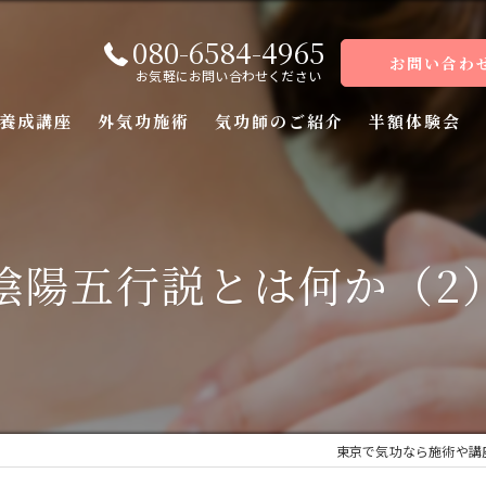
080-6584-4965
お問い合わ
お気軽にお問い合わせください
養成講座
外気功施術
気功師のご紹介
半額体験会
座
座
陰陽五行説とは何か（2
座
座（前編）
座（後編）
東京で気功なら施術や講
ーコース