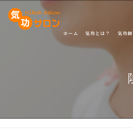
ホーム
気功とは？
気功師
入門講
基礎講
応用講
特別講
特別講
マスタ