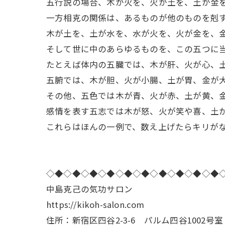
五行説の場合、木が火を、火が土を、土が金
一方相克の関係は、あるものが他のものを剋
木が土を、土が水を、水が火を、火が金を、
そして世に中のあらゆるものを、この五つに
たとえば体内の五臓では、木が肝、火が心、
五腑では、木が胆、火が小腸、土が胃、金が
その他、五色では木が青、火が赤、土が黄、
感情を表す五志では木が怒、火が笑や喜、土
これらはほんの一例で、数え上げたらキリが
◇◆◇◆◇◆◇◆◇◆◇◆◇◆◇◆◇◆◇◆
中島克己の気功サロン
https://kikoh-salon.com
住所：新宿区四谷2-3-6 パルム四谷1002号室