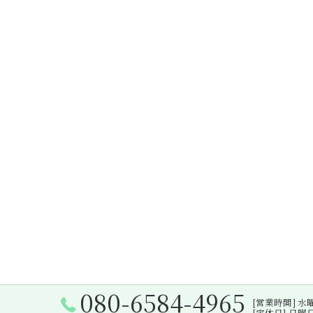
080-6584-4965
[営業時間] 水曜日・
[定休日] 日