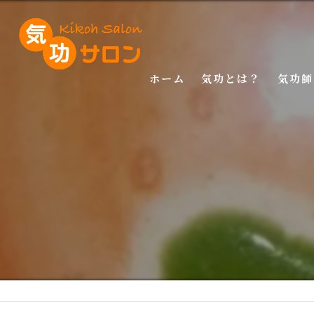
ホーム
気功とは？
気功師
入門講
基礎講
応用講
特別講
特別講
マスタ