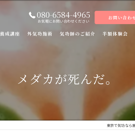
080-6584-4965
お問い合わ
お気軽にお問い合わせください
養成講座
外気功施術
気功師のご紹介
半額体験会
座
座
メダカが死んだ。
座
座（前編）
座（後編）
東京で気功なら
ーコース