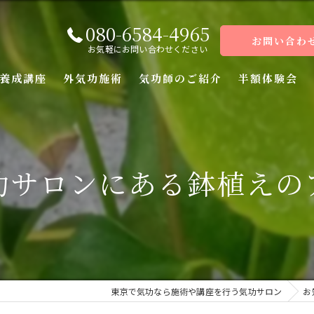
080-6584-4965
お問い合わ
お気軽にお問い合わせください
養成講座
外気功施術
気功師のご紹介
半額体験会
座
座
功サロンにある鉢植えの
座
座（前編）
座（後編）
東京で気功なら施術や講座を行う気功サロン
お
ーコース