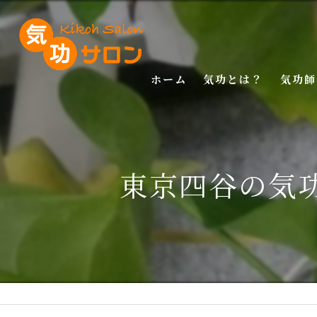
ホーム
気功とは？
気功師
入門講
基礎講
東京四谷の気
応用講
特別講
特別講
マスタ