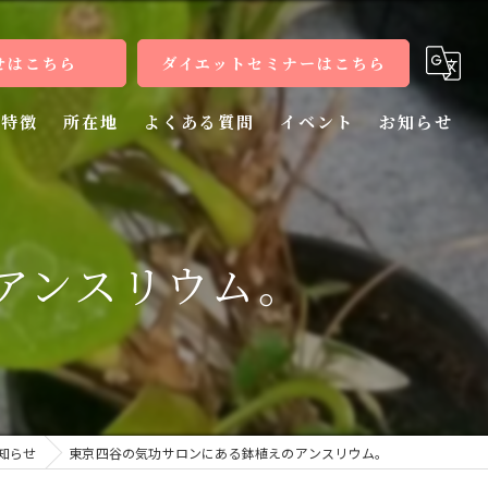
せはこちら
ダイエットセミナーはこちら
特徴
所在地
よくある質問
イベント
お知らせ
健康
病気
アンスリウム。
教室
整体
施術
知らせ
東京四谷の気功サロンにある鉢植えのアンスリウム。