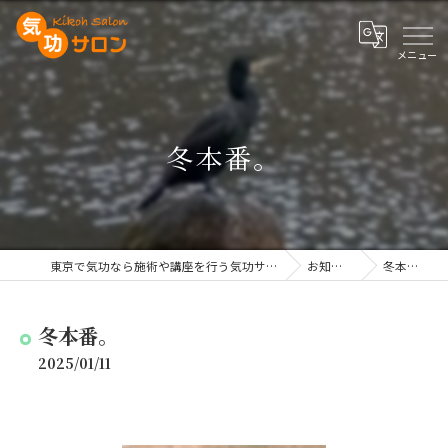
冬本番。
東京で気功なら施術や講座を行う気功サロン
お知らせ
冬本番。
冬本番。
2025/01/11