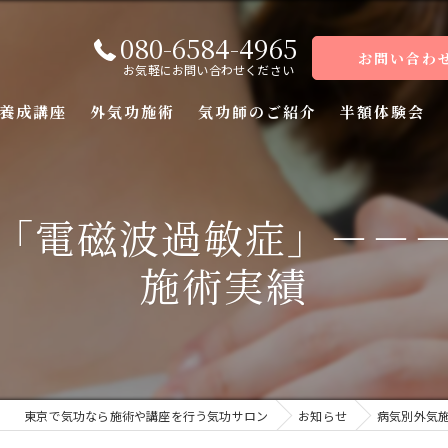
080-6584-4965
お問い合わ
お気軽にお問い合わせください
養成講座
外気功施術
気功師のご紹介
半額体験会
座
「電磁波過敏症」－－
座
施術実績
座
座（前編）
座（後編）
東京で気功なら施術や講座を行う気功サロン
お知らせ
病気別外気
ーコース