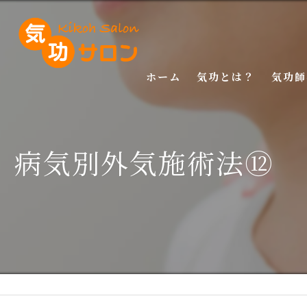
ホーム
気功とは？
気功師
入門講
病気別外気施術法⑫ 
基礎講
応用講
特別講
特別講
マスタ