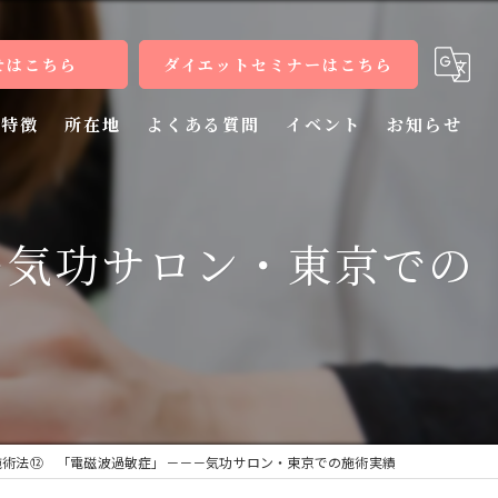
せはこちら
ダイエットセミナーはこちら
特徴
所在地
よくある質問
イベント
お知らせ
健康
－気功サロン・東京での
病気
教室
整体
施術
施術法⑫ 「電磁波過敏症」－－－気功サロン・東京での施術実績