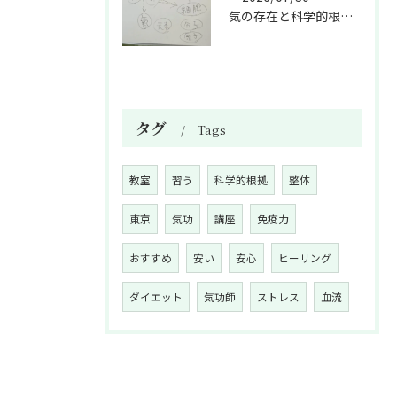
気の存在と科学的根拠の授業
タグ
Tags
教室
習う
科学的根拠
整体
東京
気功
講座
免疫力
おすすめ
安い
安心
ヒーリング
ダイエット
気功師
ストレス
血流