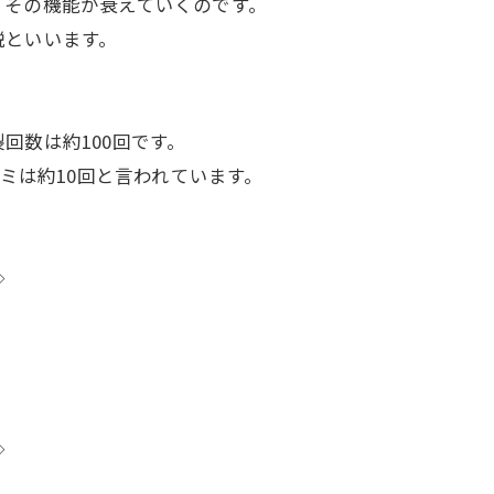
、その機能が衰えていくのです。
説といいます。
。
回数は約100回です。
ズミは約10回と言われています。
◇
◇