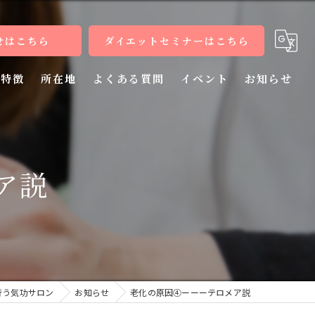
せはこちら
ダイエットセミナーはこちら
特徴
所在地
よくある質問
イベント
お知らせ
健康
病気
ア説
教室
整体
施術
行う気功サロン
お知らせ
老化の原因④ーーーテロメア説