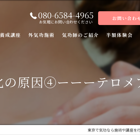
080-6584-4965
お問い合わ
お気軽にお問い合わせください
養成講座
外気功施術
気功師のご紹介
半額体験会
座
座
化の原因④ーーーテロメ
座
座（前編）
座（後編）
東京で気功なら施術や講座を
ーコース