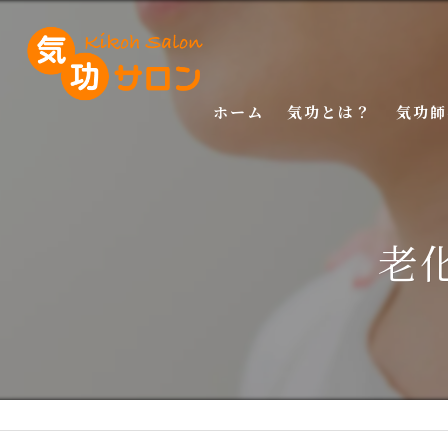
ホーム
気功とは？
気功師
入門講
基礎講
老
応用講
特別講
特別講
マスタ