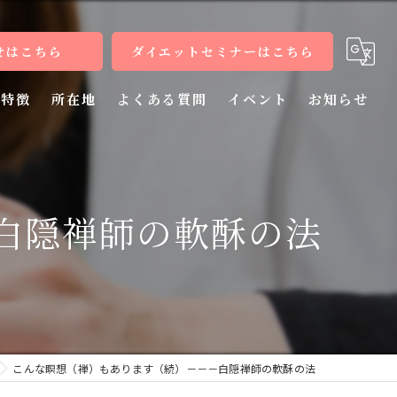
せはこちら
ダイエットセミナーはこちら
特徴
所在地
よくある質問
イベント
お知らせ
健康
病気
白隠禅師の軟酥の法
教室
整体
施術
こんな瞑想（禅）もあります（続）－－－白隠禅師の軟酥の法