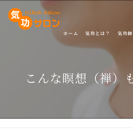
ホーム
気功とは？
気功師
入門講
基礎講
こんな瞑想（禅）
応用講
特別講
特別講
マスタ