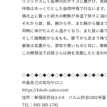
リラックスして座禅の形かイスに腰かけ、背
呼吸はゆっくりとした自然呼吸で行ないます
頭の上に載った卵大の軟酥が体温で徐々に溶
それから首、肩、腕から手、また胸から腹ま
同時に体がだんだん温かくなり、また良い香
そして股関節から太もも、膝下から足まで降
最後は足裏から、邪気や悪いものと共に、軟
この瞑想法で白隠さんは病を克服したと言わ
◇◆◇◆◇◆◇◆◇◆◇◆◇◆◇◆◇◆◇◆
中島克己の気功サロン
https://kikoh-salon.com
住所：新宿区四谷2-3-6 パルム四谷1002号室
TEL：045-383-1741