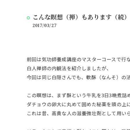
こんな瞑想（禅）もあります（続）
2017/03/27
前回は気功師養成講座のマスターコースで行
白人禅師の内観法を紹介しましたが、
今回は同じ白隠さんでも、軟酥（なんそ）の
この瞑想は、まず酥という牛乳を3日3晩煮詰
ダチョウの卵大に丸めて固めた秘薬を頭の上
これは昔、高貴な人の滋養強壮剤として用い