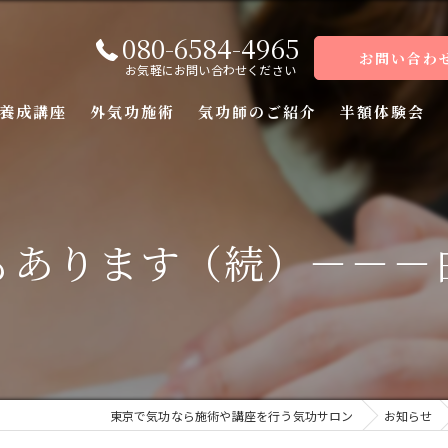
080-6584-4965
お問い合わ
お気軽にお問い合わせください
養成講座
外気功施術
気功師のご紹介
半額体験会
座
座
もあります（続）－－－
座
座（前編）
座（後編）
東京で気功なら施術や講座を行う気功サロン
お知らせ
ーコース