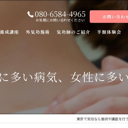
080-6584-4965
お問い合わ
お気軽にお問い合わせください
養成講座
外気功施術
気功師のご紹介
半額体験会
座
座
に多い病気、女性に多
座
座（前編）
座（後編）
東京で気功なら施術や講座を行
ーコース