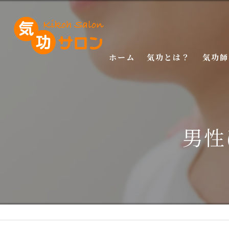
ホーム
気功とは？
気功師
入門講
基礎講
男性
応用講
特別講
特別講
マスタ