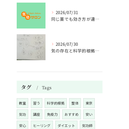
2026/07/31
同じ薬でも効き方が違う？
2026/07/30
気の存在と科学的根拠の授業
タグ
Tags
教室
習う
科学的根拠
整体
東京
気功
講座
免疫力
おすすめ
安い
安心
ヒーリング
ダイエット
気功師