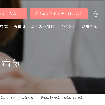
せはこちら
ダイエットセミナーはこちら
特徴
所在地
よくある質問
イベント
お知らせ
健康
病気
い病気
教室
整体
施術
う気功サロン
お知らせ
男性に多い病気、女性に多い病気